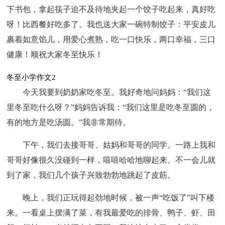
下书包，拿起筷子迫不及待地夹起一个饺子吃起来，真好吃
呀！比西餐好吃多了。我也送大家一碗特制饺子：平安皮儿
裹着如意馅儿，用爱心煮熟，吃一口快乐，两口幸福，三口
健康！顺祝大家冬至快乐！
冬至小学作文2
今天我要到奶奶家吃冬至。我好奇地问妈妈：“我们这
里冬至吃什么呀？”妈妈告诉我：“我们这里是吃冬至圆的，
有的地方是吃汤圆。”我非常期待。
下午，我们去接哥哥、姑妈和哥哥的同学。一路上我和
哥哥好像很久没碰到一样，嘻嘻哈哈地聊起来。不一会儿就
到了家，我们几个孩子兴致勃勃地跳起了皮筋。
晚上，我们正玩得起劲地时候，被一声“吃饭了”叫下楼
来。一看桌上摆满了菜，有我最爱吃的排骨、鸭子、虾、田