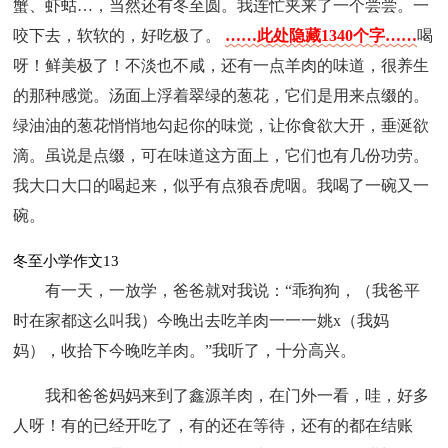
蟹、虾蛄…，当然还有冬至圆。我连忙夹来了一个尝尝。一
咬下去，软软的，好吃极了。
……此处隐藏1340个字……
喝
呀！鲜美极了！不淡也不咸，还有一点羊肉的味道，很养生
的那种感觉。汤面上浮着翠绿的葱花，它们是用来点缀的。
绿油油的葱花悄悄地勾起你的味觉，让你食欲大开，垂涎欲
滴。虽说是点缀，可在味道这方面上，它们也有几份功劳。
我大口大口的喝起来，似乎有点狼吞虎咽。我喝了一碗又一
碗。
冬至小学作文13
有一天，一放学，爸爸就对我说：“乖狗狗，（我爸平
时在家都这么叫我）今晚出去吃羊肉一一一姚x（我妈
妈），收拾下今晚吃羊肉。”我听了，十分高兴。
我和爸爸妈妈来到了鑫源羊肉，在门外一看，哇，好多
人呀！有的已经开吃了，有的还在等待，还有的都在结账