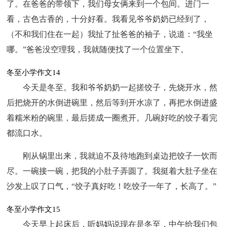
了。在爸爸的带领下，我们母女俩来到一个包间。进门一
看，古色古香的，十分好看。我看见爷爷奶奶已经到了，
（不和我们住在一起）我扯了扯爸爸的袖子，说道：“我坐
哪。”爸爸没空理我，我就随便找了一个位置坐下。
冬至小学作文14
今天是冬至。我和爷爷奶奶一起搓饺子，先烧开水，然
后把烧开的水倒进碗里，然后等到开水凉了，再把水倒进盛
着糯米粉的碗里，最后搓成一圈煮开。几碗好吃的饺子看完
都流口水。
刚从锅里出来，我就迫不及待地跑到桌边把饺子一饮而
尽。一碗接一碗，把我的小肚子弄圆了。我挺着大肚子坐在
沙发上叹了口气，“饺子真好吃！吃饺子一年了，长高了。”
冬至小学作文15
今天早上起床后，听妈妈说现在是冬至，中午给我们包