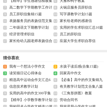
【精华】学生感谢信模板集
大雁和鸭子教案
5
6
高二数学下学期教学工作计
火锅店服务员辞职信
合五篇
7
8
员工辞职信集锦15篇
写字课教学计划15篇
划
9
10
表扬服务员的表扬信范文集
家长给老师的感谢信
11
12
二年级语文下期教学计划
实用的学生求职信汇总10篇
锦9篇
13
14
经济管理求职信
员工的辞职信
15
16
家长给幼儿园老师表扬信合
应届大学生求职自荐信
17
18
集8篇
猜你喜欢
我有一个想法小学作文
水孩子读后感(合集15篇)
1
2
读笑猫日记心得体会
回家高中作文
3
4
精选高中运动会作文汇总6
【必备】高中的作文集锦九
5
6
信息技术教学计划
有关教学计划范文合集八篇
篇
7
篇
8
实用的高中的作文300字集
《三角形拼图》教案
9
10
【精华】小学数学教学计划
劳动合同书
合九篇
11
12
我的同桌小学作文精选15篇
我就是我小学作文10篇
集合七篇
13
14