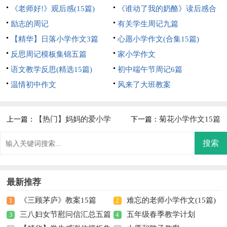
《老师好!》观后感(15篇)
《谁动了我的奶酪》读后感合
励志的周记
集15篇
有关学生周记九篇
【精华】日落小学作文3篇
心愿小学作文(合集15篇)
反思周记模板集锦五篇
家小学作文
语文教学反思(精选15篇)
初中端午节周记6篇
温情初中作文
风来了大班教案
【热门】妈妈的爱小学
菊花小学作文15篇
上一篇：
下一篇：
作文
最新推荐
《三顾茅庐》教案15篇
难忘的老师小学作文(15篇)
1
2
三八妇女节慰问信汇总五篇
五年级春季教学计划
3
4