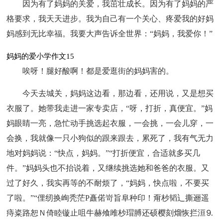
因为有了妈妈的关爱，我茁壮成长。因为有了妈妈的严
格要求，我天天进步。我为自己有一个关心、疼爱我的好妈
妈感到无比幸福。我要大声告诉全世界：“妈妈，我爱你！”
妈妈的爱小学作文15
唉呀！腿好酸啊！都是爱逛街的妈妈害的。
今天去城关，妈妈这边看，那边看，还用说，又是想买
衣服了。她带我走进一家专卖店，“呀，打折，真便宜。”妈
妈眼睛一亮，急忙动手挑选起衣服，一会挑，一会儿穿，一
会换，我就像一只小狗似的跟来跟去，累死了，我有气无力
地对妈妈说：“快点，妈妈。”“打折便宜，合适就多买几
件。”妈妈头也不抬说着，又继续挑选她和爸爸的衣服。又
过了好久，我实再等的不耐烦了，“妈妈，快点啦，不要买
了啦。”“俚纫换峋秃茫Ρ矗偌岢旨阜种印！甭杪韬辶撕逦遥
痔粢路恕Ｎ倚睦镟止咀牛赫飧雎杪瑁膊还硕樱刻熘恢拦洹⒐