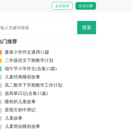
会员登录
会员注册
热门推荐
夏夜小学作文通用15篇
1
二年级语文下期教学计划
2
端午节小学作文(合集15篇)
3
儿童经典睡前故事
4
高二数学下学期教学工作计划
5
放风筝日记(合集15篇)
6
睡前的儿童故事
7
星期天初中周记
8
儿童故事
9
儿童简短睡前故事
0