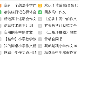
我有一个想法小学作
水孩子读后感(合集15
1
2
读笑猫日记心得体会
回家高中作文
文
3
篇)
4
精选高中运动会作文
【必备】高中的作文
5
6
信息技术教学计划
有关教学计划范文合
汇总6篇
7
集锦九篇
8
实用的高中的作文
《三角形拼图》教案
9
集八篇
10
【精华】小学数学教
劳动合同书
300字集合九篇
1
12
我的同桌小学作文精
我就是我小学作文10
学计划集合七篇
3
14
感恩小学作文通用15
精选高中生寒假作文
选15篇
5
篇
16
篇
四篇