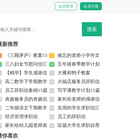
会员登录
会员注册
最新推荐
《三顾茅庐》教案15
难忘的老师小学作文
1
2
三八妇女节慰问信汇
五年级春季教学计划
篇
3
(15篇)
4
【精华】学生感谢信
大雁和鸭子教案
总五篇
5
6
高二数学下学期教学
火锅店服务员辞职信
模板集合五篇
7
8
员工辞职信集锦15篇
写字课教学计划15篇
工作计划
9
10
表扬服务员的表扬信
家长给老师的感谢信
1
12
二年级语文下期教学
实用的学生求职信汇
范文集锦9篇
3
14
经济管理求职信
员工的辞职信
计划
5
总10篇
16
家长给幼儿园老师表
应届大学生求职自荐
7
18
扬信合集8篇
信
猜你喜欢