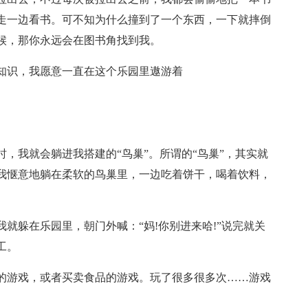
走一边看书。可不知为什么撞到了一个东西，一下就摔倒
候，那你永远会在图书角找到我。
知识，我愿意一直在这个乐园里遨游着
时，我就会躺进我搭建的“鸟巢”。所谓的“鸟巢”，其实就
我惬意地躺在柔软的鸟巢里，一边吃着饼干，喝着饮料，
就躲在乐园里，朝门外喊：“妈!你别进来哈!”说完就关
工。
的游戏，或者买卖食品的游戏。玩了很多很多次……游戏