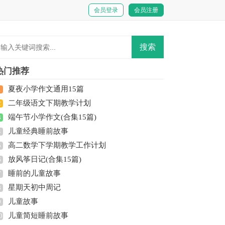
会员登录
会员注册
热门推荐
夏夜小学作文通用15篇
1
二年级语文下期教学计划
2
端午节小学作文(合集15篇)
3
儿童经典睡前故事
4
高二数学下学期教学工作计划
5
放风筝日记(合集15篇)
6
睡前的儿童故事
7
星期天初中周记
8
儿童故事
9
儿童简短睡前故事
0