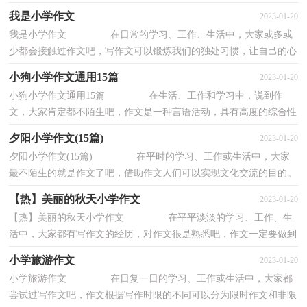
们那些零零散散的思想，聚集在一块。那么问题来...
我是小学作文
2023-01-20
我是小学作文 在日常的学习、工作、生活中，大家或多或
少都会接触过作文吧，写作文可以锻炼我们的独处习惯，让自己的心
静下来，思考自己未来的方向。相信许多人会觉...
小狗小学作文通用15篇
2023-01-20
小狗小学作文通用15篇 在生活、工作和学习中，说到作
文，大家肯定都不陌生吧，作文是一种言语活动，具有高度的综合性
和创造性。相信很多朋友都对写作文感到非常苦恼...
夕阳小学作文(15篇)
2023-01-20
夕阳小学作文(15篇) 在平时的学习、工作或生活中，大家
最不陌生的就是作文了吧，借助作文人们可以实现文化交流的目的。
还是对作文一筹莫展吗？下面是小编为大家整...
【热】美丽的秋天小学作文
2023-01-20
【热】美丽的秋天小学作文 在平平淡淡的学习、工作、生
活中，大家都有写作文的经历，对作文很是熟悉吧，作文一定要做到
主题集中，围绕同一主题作深入阐述，切忌东拉西...
小学旅游作文
2023-01-20
小学旅游作文 在日复一日的学习、工作或生活中，大家都
尝试过写作文吧，作文根据写作时限的不同可以分为限时作文和非限