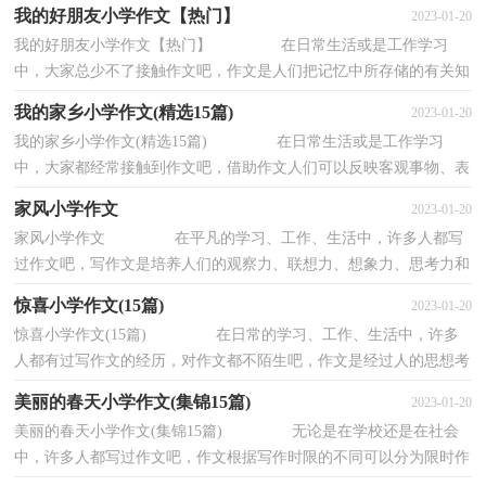
压缩的简要的、自己能明白的语言，向开展的、...
我的好朋友小学作文【热门】
2023-01-20
我的好朋友小学作文【热门】 在日常生活或是工作学习
中，大家总少不了接触作文吧，作文是人们把记忆中所存储的有关知
识、经验和思想用书面形式表达出来的记叙方...
我的家乡小学作文(精选15篇)
2023-01-20
我的家乡小学作文(精选15篇) 在日常生活或是工作学习
中，大家都经常接触到作文吧，借助作文人们可以反映客观事物、表
达思想感情、传递知识信息。为了让您在写作...
家风小学作文
2023-01-20
家风小学作文 在平凡的学习、工作、生活中，许多人都写
过作文吧，写作文是培养人们的观察力、联想力、想象力、思考力和
记忆力的重要手段。相信写作文是一个让许...
惊喜小学作文(15篇)
2023-01-20
惊喜小学作文(15篇) 在日常的学习、工作、生活中，许多
人都有过写作文的经历，对作文都不陌生吧，作文是经过人的思想考
虑和语言组织，通过文字来表达一个主题意义的...
美丽的春天小学作文(集锦15篇)
2023-01-20
美丽的春天小学作文(集锦15篇) 无论是在学校还是在社会
中，许多人都写过作文吧，作文根据写作时限的不同可以分为限时作
文和非限时作文。你写作文时总是无从下笔...