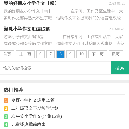
我的好朋友小学作文【精】
2023-01-20
我的好朋友小学作文【精】 在学习、工作乃至生活中，大
家对作文都再熟悉不过了吧，借助作文可以提高我们的语言组织能
力。为了让您在写作文时更加简单方便，下面是...
游泳小学作文汇编15篇
2023-01-20
游泳小学作文汇编15篇 在日常学习、工作或生活中，大家
或多或少都会接触过作文吧，借助作文人们可以反映客观事物、表达
思想感情、传递知识信息。那么你有了解过...
6
7
8
9
10
首页
上一页
下一页
尾页
热门推荐
夏夜小学作文通用15篇
1
二年级语文下期教学计划
2
端午节小学作文(合集15篇)
3
儿童经典睡前故事
4