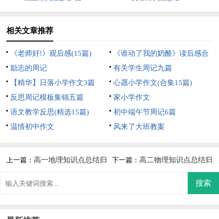
相关文章推荐
《老师好!》观后感(15篇)
《谁动了我的奶酪》读后感合
励志的周记
集15篇
有关学生周记九篇
【精华】日落小学作文3篇
心愿小学作文(合集15篇)
反思周记模板集锦五篇
家小学作文
语文教学反思(精选15篇)
初中端午节周记6篇
温情初中作文
风来了大班教案
高一地理知识点总结归
高二物理知识点总结归
上一篇：
下一篇：
纳汇编8篇
纳(12篇)