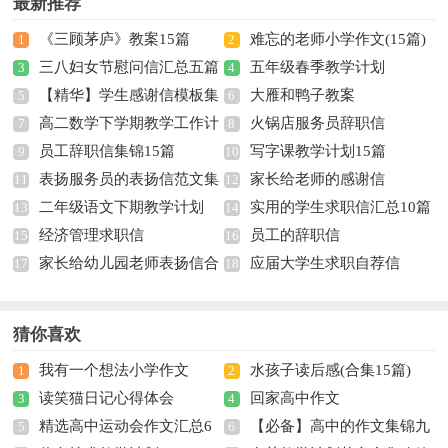
最新推荐
《三顾茅庐》教案15篇
难忘的老师小学作文(15篇)
1
2
三八妇女节慰问信汇总五篇
五年级春季教学计划
3
4
【精华】学生感谢信模板集
大雁和鸭子教案
5
6
高二数学下学期教学工作计
火锅店服务员辞职信
合五篇
7
8
员工辞职信集锦15篇
写字课教学计划15篇
划
9
10
表扬服务员的表扬信范文集
家长给老师的感谢信
11
12
二年级语文下期教学计划
实用的学生求职信汇总10篇
锦9篇
13
14
经济管理求职信
员工的辞职信
15
16
家长给幼儿园老师表扬信合
应届大学生求职自荐信
17
18
集8篇
猜你喜欢
我有一个想法小学作文
水孩子读后感(合集15篇)
1
2
读笑猫日记心得体会
回家高中作文
3
4
精选高中运动会作文汇总6
【必备】高中的作文集锦九
5
6