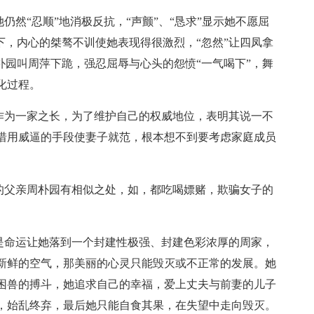
仍然“忍顺”地消极反抗，“声颤”、“恳求”显示她不愿屈
下，内心的桀骜不训使她表现得很激烈，“忽然”让四凤拿
朴园叫周萍下跪，强忍屈辱与心头的怨愤“一气喝下”，舞
化过程。
，作为一家之长，为了维护自己的权威地位，表明其说一不
惜用威逼的手段使妻子就范，根本想不到要考虑家庭成员
他的父亲周朴园有相似之处，如，都吃喝嫖赌，欺骗女子的
但是命运让她落到一个封建性极强、封建色彩浓厚的周家，
新鲜的空气，那美丽的心灵只能毁灭或不正常的发展。她
困兽的搏斗，她追求自己的幸福，爱上丈夫与前妻的儿子
，始乱终弃，最后她只能自食其果，在失望中走向毁灭。