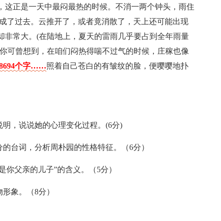
，这正是一天中最闷最热的时候。不消一两个钟头，雨住
都成了过去。云推开了，或者竟消散了，天上还可能出现
却非常大。(在陆地上，夏天的雷雨几乎要占到全年雨量
。你可曾想到，在咱们闷热得喘不过气的时候，庄稼也像
694个字……
照着自己苍白的有皱纹的脸，便嘤嘤地扑
明，说说她的心理变化过程。(6分)
分的台词，分析周朴园的性格特征。（6分）
底是你父亲的儿子”的含义。（5分）
物形象。（8分）