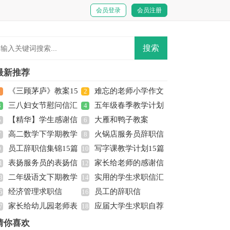
会员登录
会员注册
最新推荐
《三顾茅庐》教案15
难忘的老师小学作文
1
2
三八妇女节慰问信汇
五年级春季教学计划
篇
3
(15篇)
4
【精华】学生感谢信
大雁和鸭子教案
总五篇
5
6
高二数学下学期教学
火锅店服务员辞职信
模板集合五篇
7
8
员工辞职信集锦15篇
写字课教学计划15篇
工作计划
9
10
表扬服务员的表扬信
家长给老师的感谢信
1
12
二年级语文下期教学
实用的学生求职信汇
范文集锦9篇
3
14
经济管理求职信
员工的辞职信
计划
5
总10篇
16
家长给幼儿园老师表
应届大学生求职自荐
7
18
扬信合集8篇
信
猜你喜欢