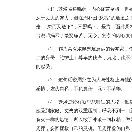
（1）.繁漪被逼喝药，内心痛苦至极，但她
从于丈夫的努力，但在周朴园“怒视”的逼迫之
走，“忽而又放下”，不愿喝下。最终，面对周
台说明揭示了繁漪痛苦、无奈、复杂的内心变
（2.）作为具有浓厚封建意识的资本家
二的身份，维护上下尊卑的秩序，为此，他不
的感受。
（3.）这句话说周萍在为人与性格上与
感情，虚伪自私，不负责任，玩世不恭等。
（4.）繁漪是带有新思想特征的人物，
她受到家庭、丈夫的双重压制，呼吸不到一口
有火一样的热情，所以敢于冲破一切桎梏，做
周萍，妄图拯救自己的灵魂。但周萍虚伪自私