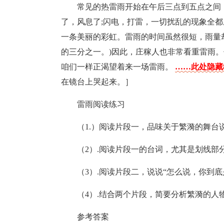
常见的热雷雨开始在午后三点到五点之间
了，风息了;闪电，打雷，一切扰乱的现象全
一条美丽的彩虹。雷雨的时间虽然很短，雨量
的三分之一。)因此，庄稼人也非常看重雷雨
咱们一样正渴望着来一场雷雨。
……此处隐藏8
在镜台上哭起来。］
雷雨阅读练习
（1.）阅读片段一，品味关于繁漪的舞台说
（2）.阅读片段一的台词，尤其是划线部
（3）.阅读片段二，说说“怎么说，你到
（4）.结合两个片段，简要分析繁漪的人
参考答案