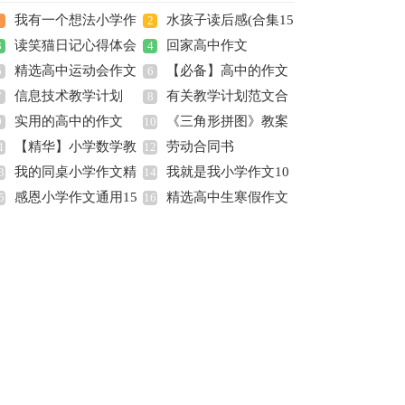
我有一个想法小学作
水孩子读后感(合集15
1
2
读笑猫日记心得体会
回家高中作文
文
3
篇)
4
精选高中运动会作文
【必备】高中的作文
5
6
信息技术教学计划
有关教学计划范文合
汇总6篇
7
集锦九篇
8
实用的高中的作文
《三角形拼图》教案
9
集八篇
10
【精华】小学数学教
劳动合同书
300字集合九篇
1
12
我的同桌小学作文精
我就是我小学作文10
学计划集合七篇
3
14
感恩小学作文通用15
精选高中生寒假作文
选15篇
5
篇
16
篇
四篇