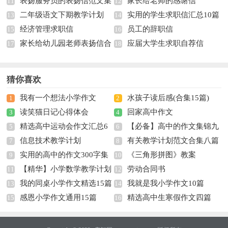
表扬服务员的表扬信范文集
家长给老师的感谢信
11
12
二年级语文下期教学计划
实用的学生求职信汇总10篇
锦9篇
13
14
经济管理求职信
员工的辞职信
15
16
家长给幼儿园老师表扬信合
应届大学生求职自荐信
17
18
集8篇
猜你喜欢
我有一个想法小学作文
水孩子读后感(合集15篇)
1
2
读笑猫日记心得体会
回家高中作文
3
4
精选高中运动会作文汇总6
【必备】高中的作文集锦九
5
6
信息技术教学计划
有关教学计划范文合集八篇
篇
7
篇
8
实用的高中的作文300字集
《三角形拼图》教案
9
10
【精华】小学数学教学计划
劳动合同书
合九篇
11
12
我的同桌小学作文精选15篇
我就是我小学作文10篇
集合七篇
13
14
感恩小学作文通用15篇
精选高中生寒假作文四篇
15
16