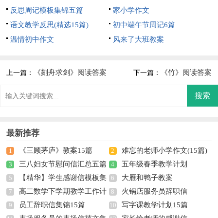
反思周记模板集锦五篇
家小学作文
语文教学反思(精选15篇)
初中端午节周记6篇
温情初中作文
风来了大班教案
《刻舟求剑》阅读答案
《竹》阅读答案
上一篇：
下一篇：
最新推荐
《三顾茅庐》教案15篇
难忘的老师小学作文(15篇)
1
2
三八妇女节慰问信汇总五篇
五年级春季教学计划
3
4
【精华】学生感谢信模板集
大雁和鸭子教案
5
6
高二数学下学期教学工作计
火锅店服务员辞职信
合五篇
7
8
员工辞职信集锦15篇
写字课教学计划15篇
划
9
10