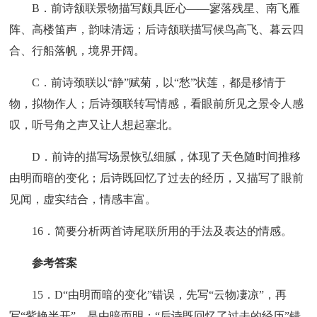
B．前诗颔联景物描写颇具匠心——寥落残星、南飞雁
阵、高楼笛声，韵味清远；后诗颔联描写候鸟高飞、暮云四
合、行船落帆，境界开阔。
C．前诗颈联以“静”赋菊，以“愁”状莲，都是移情于
物，拟物作人；后诗颈联转写情感，看眼前所见之景令人感
叹，听号角之声又让人想起塞北。
D．前诗的描写场景恢弘细腻，体现了天色随时间推移
由明而暗的变化；后诗既回忆了过去的经历，又描写了眼前
见闻，虚实结合，情感丰富。
16．简要分析两首诗尾联所用的手法及表达的情感。
参考答案
15．D“由明而暗的变化”错误，先写“云物凄凉”，再
写“紫艳半开”，是由暗而明；“后诗既回忆了过去的经历”错