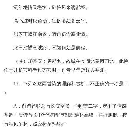
流年堪惜又堪惊，砧杵风来满郡城。
高鸟过时秋色动，征帆落处暮云平。
思家正叹江南景，听角仍含塞北情。
此日沾襟念歧路，不知何处是前程。
（注）①齐安：唐郡名，故城在今湖北黄冈西北。此诗
作于赴长安科考过齐安时，作者早年曾数去塞北。
15．下列对这两首诗的理解和赏析，不正确的一项是（
）
A．前诗首联总写长安全景，“凄凉”二字，定下了情感
基调；后诗首联中写“堪惜”“堪惊”陡起高峰，直抒胸臆，接
写秋风乍起，照应标题“早秋”