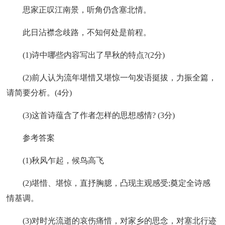
思家正叹江南景，听角仍含塞北情。
此日沾襟念歧路，不知何处是前程。
(1)诗中哪些内容写出了早秋的特点?(2分)
(2)前人认为流年堪惜又堪惊一句发语挺拔，力振全篇，
请简要分析。(4分)
(3)这首诗蕴含了作者怎样的思想感情? (3分)
参考答案
(1)秋风乍起，候鸟高飞
(2)堪惜、堪惊，直抒胸臆，凸现主观感受;奠定全诗感
情基调。
(3)对时光流逝的哀伤痛惜，对家乡的思念，对塞北行迹