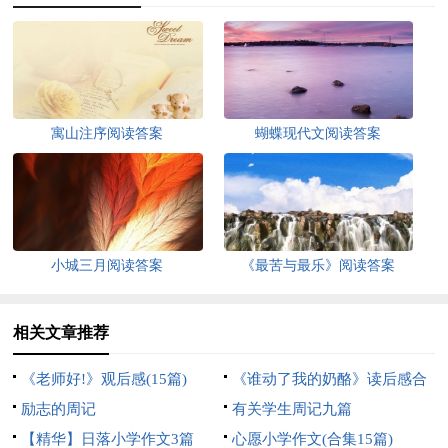
寓山注序阅读答案
蝴蝶现代文阅读答案
小城三月阅读答案
《最苦与最乐》阅读答案
相关文章推荐
《老师好!》观后感(15篇)
《谁动了我的奶酪》读后感合
励志的周记
集15篇
有关学生周记九篇
【精华】日落小学作文3篇
心愿小学作文(合集15篇)