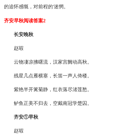
的追怀感慨，对前程的'迷惘。
齐安早秋阅读答案2
长安晚秋
赵嘏
云物凄凉拂曙流，汉家宫阙动高秋。
残星几点雁横塞，长笛一声人倚楼。
紫艳半开篱菊静，红衣落尽渚莲愁。
鲈鱼正美不归去，空戴南冠学楚囚。
齐安①早秋
赵嘏