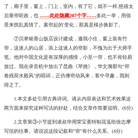
了，廊子里，窗上，门上，室内，有了它，就不一样.慈禧太
后垂帘听政，也
……此处隐藏207个字……
多此一举，用假
景来扰乱真情了。素帘起的'变化，那真是移步换影了。
⑦贝聿铭香山饭店设计建成，邀我小住，窗上装有竹
帘，这迷人的山居，添上这迷人的帘影，不愧为出于大师手
笔。他对中国文化是有深厚的感情，小至一帘，也不肯轻易
放过。我在录音机中放出了昆曲《琴挑》，华文漪那句“帘
卷残荷水殿风”的唱词，正仿佛帘动风来，客中寻趣，我则
得之了。
1.本文多处引用古典诗词。请从内容表达和艺术效果这
两方面来探究这种写法的好处，结合文章作简要说明。(6分)
2.文章第③小节提到凌叔华用荣宝斋特制花笺给徐志摩
写信的往事。请说说这段记叙和“帘”有什么关系。(4分)