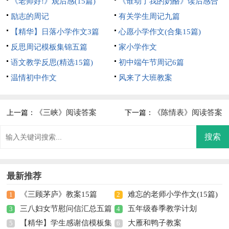
《老师好!》观后感(15篇)
《谁动了我的奶酪》读后感合
励志的周记
集15篇
有关学生周记九篇
【精华】日落小学作文3篇
心愿小学作文(合集15篇)
反思周记模板集锦五篇
家小学作文
语文教学反思(精选15篇)
初中端午节周记6篇
温情初中作文
风来了大班教案
《三峡》阅读答案
《陈情表》阅读答案
上一篇：
下一篇：
最新推荐
《三顾茅庐》教案15篇
难忘的老师小学作文(15篇)
1
2
三八妇女节慰问信汇总五篇
五年级春季教学计划
3
4
【精华】学生感谢信模板集
大雁和鸭子教案
5
6