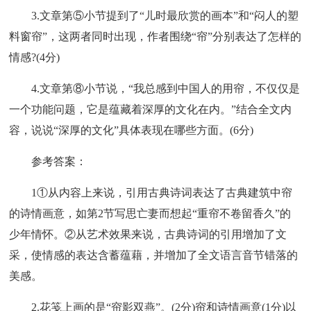
3.文章第⑤小节提到了“儿时最欣赏的画本”和“闷人的塑
料窗帘”，这两者同时出现，作者围绕“帘”分别表达了怎样的
情感?(4分)
4.文章第⑧小节说，“我总感到中国人的用帘，不仅仅是
一个功能问题，它是蕴藏着深厚的文化在内。”结合全文内
容，说说“深厚的文化”具体表现在哪些方面。(6分)
参考答案：
1①从内容上来说，引用古典诗词表达了古典建筑中帘
的诗情画意，如第2节写思亡妻而想起“重帘不卷留香久”的
少年情怀。②从艺术效果来说，古典诗词的引用增加了文
采，使情感的表达含蓄蕴藉，并增加了全文语言音节错落的
美感。
2.花笺上画的是“帘影双燕”。(2分)帘和诗情画意(1分)以