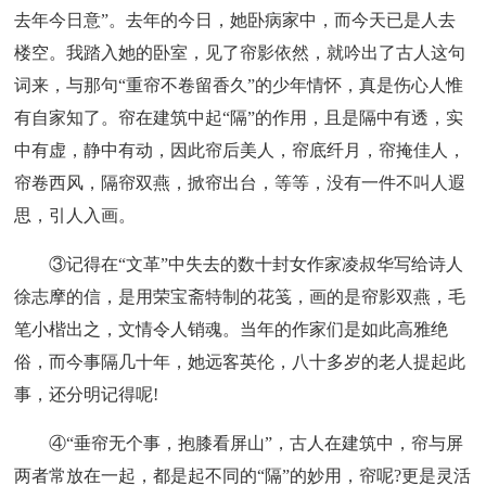
去年今日意”。去年的今日，她卧病家中，而今天已是人去
楼空。我踏入她的卧室，见了帘影依然，就吟出了古人这句
词来，与那句“重帘不卷留香久”的少年情怀，真是伤心人惟
有自家知了。帘在建筑中起“隔”的作用，且是隔中有透，实
中有虚，静中有动，因此帘后美人，帘底纤月，帘掩佳人，
帘卷西风，隔帘双燕，掀帘出台，等等，没有一件不叫人遐
思，引人入画。
③记得在“文革”中失去的数十封女作家凌叔华写给诗人
徐志摩的信，是用荣宝斋特制的花笺，画的是帘影双燕，毛
笔小楷出之，文情令人销魂。当年的作家们是如此高雅绝
俗，而今事隔几十年，她远客英伦，八十多岁的老人提起此
事，还分明记得呢!
④“垂帘无个事，抱膝看屏山”，古人在建筑中，帘与屏
两者常放在一起，都是起不同的“隔”的妙用，帘呢?更是灵活