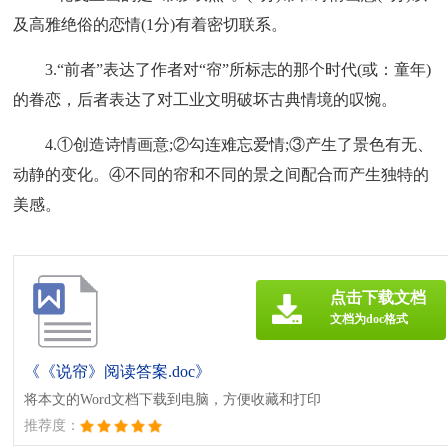
及高雅绝俗的恋情(1分)有着密切联系。
3.“前者”表达了作者对“帘”所标志的那个时代(或：童年)
的眷恋，后者表达了对工业文明破坏古典情境的叹惋。
4.①创造诗情画意;②勾连难忘爱情;③产生了景色有无、
动静的变化。④不同的帘和不同的景之间配合而产生独特的
美感。
点击下载文档
文档为doc格式
《《说帘》阅读答案.doc》
将本文的Word文档下载到电脑，方便收藏和打印
推荐度：