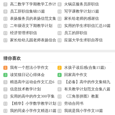
高二数学下学期教学工作计
火锅店服务员辞职信
合五篇
7
8
员工辞职信集锦15篇
写字课教学计划15篇
划
9
10
表扬服务员的表扬信范文集
家长给老师的感谢信
11
12
二年级语文下期教学计划
实用的学生求职信汇总10篇
锦9篇
13
14
经济管理求职信
员工的辞职信
15
16
家长给幼儿园老师表扬信合
应届大学生求职自荐信
17
18
集8篇
猜你喜欢
我有一个想法小学作文
水孩子读后感(合集15篇)
1
2
读笑猫日记心得体会
回家高中作文
3
4
精选高中运动会作文汇总6
【必备】高中的作文集锦九
5
6
信息技术教学计划
有关教学计划范文合集八篇
篇
7
篇
8
实用的高中的作文300字集
《三角形拼图》教案
9
10
【精华】小学数学教学计划
劳动合同书
合九篇
11
12
我的同桌小学作文精选15篇
我就是我小学作文10篇
集合七篇
13
14