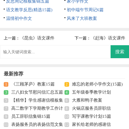
反思周记模板集锦五篇
家小学作文
语文教学反思(精选15篇)
初中端午节周记6篇
温情初中作文
风来了大班教案
《昆虫》语文课件
《赶海》语文课件
上一篇：
下一篇：
最新推荐
《三顾茅庐》教案15篇
难忘的老师小学作文(15篇)
1
2
三八妇女节慰问信汇总五篇
五年级春季教学计划
3
4
【精华】学生感谢信模板集
大雁和鸭子教案
5
6
高二数学下学期教学工作计
火锅店服务员辞职信
合五篇
7
8
员工辞职信集锦15篇
写字课教学计划15篇
划
9
10
表扬服务员的表扬信范文集
家长给老师的感谢信
11
12