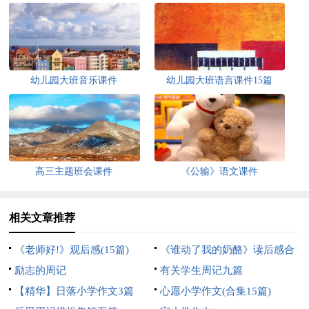
幼儿园大班音乐课件
幼儿园大班语言课件15篇
高三主题班会课件
《公输》语文课件
相关文章推荐
《老师好!》观后感(15篇)
《谁动了我的奶酪》读后感合
励志的周记
集15篇
有关学生周记九篇
【精华】日落小学作文3篇
心愿小学作文(合集15篇)