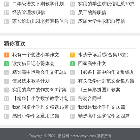
二年级语文下期教学计划
实用的学生求职信汇总10篇
锦9篇
13
14
经济管理求职信
员工的辞职信
15
16
家长给幼儿园老师表扬信合
应届大学生求职自荐信
17
18
集8篇
猜你喜欢
我有一个想法小学作文
水孩子读后感(合集15篇)
1
2
读笑猫日记心得体会
回家高中作文
3
4
精选高中运动会作文汇总6
【必备】高中的作文集锦九
5
6
信息技术教学计划
有关教学计划范文合集八篇
篇
7
篇
8
实用的高中的作文300字集
《三角形拼图》教案
9
10
【精华】小学数学教学计划
劳动合同书
合九篇
11
12
我的同桌小学作文精选15篇
我就是我小学作文10篇
集合七篇
13
14
感恩小学作文通用15篇
精选高中生寒假作文四篇
15
16
Copyright © 2022
启智网
www.qzjyq.com 版权所有