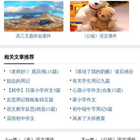
高三主题班会课件
《公输》语文课件
相关文章推荐
《老师好!》观后感(15篇)
《谁动了我的奶酪》读后感合
励志的周记
集15篇
有关学生周记九篇
【精华】日落小学作文3篇
心愿小学作文(合集15篇)
反思周记模板集锦五篇
家小学作文
语文教学反思(精选15篇)
初中端午节周记6篇
温情初中作文
风来了大班教案
《春》语文课件
《公输》语文课件
上一篇：
下一篇：