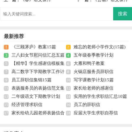
最新推荐
《三顾茅庐》教案15篇
难忘的老师小学作文(15篇)
1
2
三八妇女节慰问信汇总五篇
五年级春季教学计划
3
4
【精华】学生感谢信模板集
大雁和鸭子教案
5
6
高二数学下学期教学工作计
火锅店服务员辞职信
合五篇
7
8
员工辞职信集锦15篇
写字课教学计划15篇
划
9
10
表扬服务员的表扬信范文集
家长给老师的感谢信
11
12
二年级语文下期教学计划
实用的学生求职信汇总10篇
锦9篇
13
14
经济管理求职信
员工的辞职信
15
16
家长给幼儿园老师表扬信合
应届大学生求职自荐信
17
18
集8篇