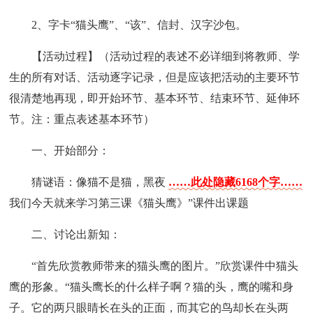
2、字卡“猫头鹰”、“该”、信封、汉字沙包。
【活动过程】（活动过程的表述不必详细到将教师、学
生的所有对话、活动逐字记录，但是应该把活动的主要环节
很清楚地再现，即开始环节、基本环节、结束环节、延伸环
节。注：重点表述基本环节）
一、开始部分：
猜谜语：像猫不是猫，黑夜
……此处隐藏6168个字……
我们今天就来学习第三课《猫头鹰》”课件出课题
二、讨论出新知：
“首先欣赏教师带来的猫头鹰的图片。”欣赏课件中猫头
鹰的形象。“猫头鹰长的什么样子啊？猫的头，鹰的嘴和身
子。它的两只眼睛长在头的正面，而其它的鸟却长在头两