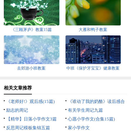
《三顾茅庐》教案15篇
大雁和鸭子教案
去郊游小班教案
中班《保护牙宝宝》健康教案
相关文章推荐
《老师好!》观后感(15篇)
《谁动了我的奶酪》读后感合
励志的周记
集15篇
有关学生周记九篇
【精华】日落小学作文3篇
心愿小学作文(合集15篇)
反思周记模板集锦五篇
家小学作文