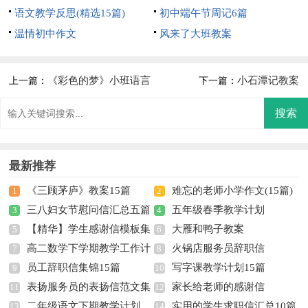
语文教学反思(精选15篇)
初中端午节周记6篇
温情初中作文
风来了大班教案
《彩色的梦》小班语言
小石潭记教案
上一篇：
下一篇：
教案
最新推荐
《三顾茅庐》教案15篇
难忘的老师小学作文(15篇)
1
2
三八妇女节慰问信汇总五篇
五年级春季教学计划
3
4
【精华】学生感谢信模板集
大雁和鸭子教案
5
6
高二数学下学期教学工作计
火锅店服务员辞职信
合五篇
7
8
员工辞职信集锦15篇
写字课教学计划15篇
划
9
10
表扬服务员的表扬信范文集
家长给老师的感谢信
11
12
二年级语文下期教学计划
实用的学生求职信汇总10篇
锦9篇
13
14